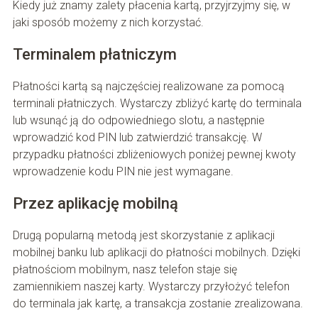
Kiedy już znamy zalety płacenia kartą, przyjrzyjmy się, w
jaki sposób możemy z nich korzystać.
Terminalem płatniczym
Płatności kartą są najczęściej realizowane za pomocą
terminali płatniczych. Wystarczy zbliżyć kartę do terminala
lub wsunąć ją do odpowiedniego slotu, a następnie
wprowadzić kod PIN lub zatwierdzić transakcję. W
przypadku płatności zbliżeniowych poniżej pewnej kwoty
wprowadzenie kodu PIN nie jest wymagane.
Przez aplikację mobilną
Drugą popularną metodą jest skorzystanie z aplikacji
mobilnej banku lub aplikacji do płatności mobilnych. Dzięki
płatnościom mobilnym, nasz telefon staje się
zamiennikiem naszej karty. Wystarczy przyłożyć telefon
do terminala jak kartę, a transakcja zostanie zrealizowana.