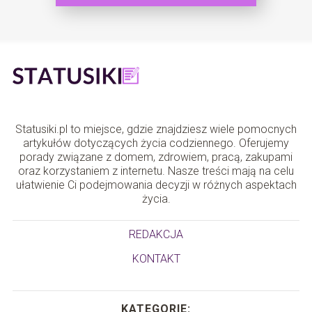
Statusiki.pl to miejsce, gdzie znajdziesz wiele pomocnych
artykułów dotyczących życia codziennego. Oferujemy
porady związane z domem, zdrowiem, pracą, zakupami
oraz korzystaniem z internetu. Nasze treści mają na celu
ułatwienie Ci podejmowania decyzji w różnych aspektach
życia.
REDAKCJA
KONTAKT
KATEGORIE: