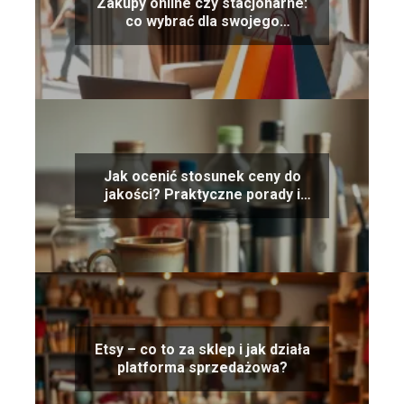
Zakupy online czy stacjonarne:
co wybrać dla swojego
komfortu?
Jak ocenić stosunek ceny do
jakości? Praktyczne porady i
wskazówki
Etsy – co to za sklep i jak działa
platforma sprzedażowa?