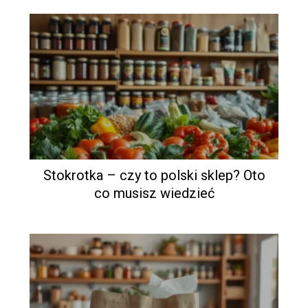
Stokrotka – czy to polski sklep? Oto
co musisz wiedzieć