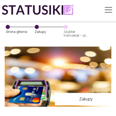
Strona główna
Zakupy
Szybkie
transakcje – jak
płacić kartą?
Zakupy