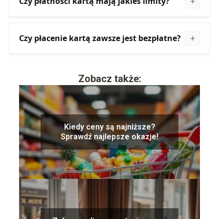
Czy płatności kartą mają jakieś limity?
Czy płacenie kartą zawsze jest bezpłatne?
Zobacz także:
Kiedy ceny są najniższe?
Sprawdź najlepsze okazje!