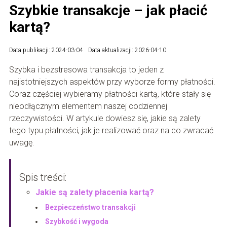
Szybkie transakcje – jak płacić
kartą?
Data publikacji: 2024-03-04
Data aktualizacji: 2026-04-10
Szybka i bezstresowa transakcja to jeden z
najistotniejszych aspektów przy wyborze formy płatności.
Coraz częściej wybieramy płatności kartą, które stały się
nieodłącznym elementem naszej codziennej
rzeczywistości. W artykule dowiesz się, jakie są zalety
tego typu płatności, jak je realizować oraz na co zwracać
uwagę.
Spis treści:
Jakie są zalety płacenia kartą?
Bezpieczeństwo transakcji
Szybkość i wygoda