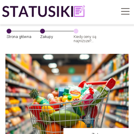
Strona główna
Zakupy
Kiedy ceny są
najniższe?
Sprawdź
najlepsze
okazje!