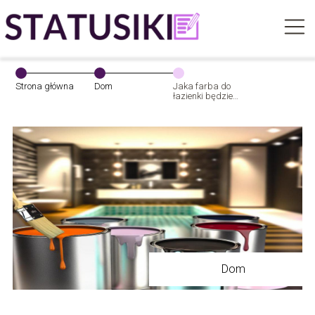
Strona główna
Dom
Jaka farba do
łazienki będzie
najlepsza?
Dom