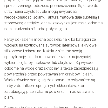
i przestrzennego odczucia pomieszczenia. Są łatwe do
utrzymania czystości, ale mogą uwypuklać
niedoskonałości ściany. Faktura matowa daje subtelną i
stonowaną estetykę, jednak zazwyczaj jest mniej odporna
na zabrudzenia niż farba połyskująca.
Farby do łazienki można podzielić na kilka kategorii ze
względu na użytkowane surowce: lateksowe, akrylowe,
silikonowe i mineralne. Każda z nich ma swoją
specyfikację, ale do malowania łazienki najczęściej
wybiera się farby lateksowe lub akrylowe. Są wysoce
odporne na wodę oraz skropliny, a także zabezpieczają
powierzchnię przed powstawaniem grzybów i pleśni.
Warto również pamiętać, że dobrym rozwiązaniem są
farby z dodatkiem specjalnych składników, które
zapobiegają przemakaniu powierzchni i powstawaniu
plam.
Farba do łazienki powinna być więc przede wszystkim