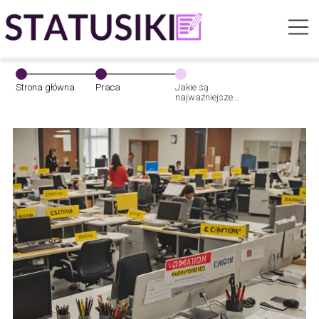
Strona główna
Praca
Jakie są
najważniejsze
zasady BHP w
pracy biurowej?